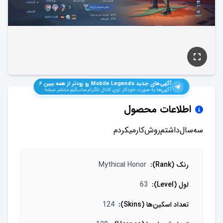
آگهی‌های جدید
Mobile Legends
رو زودتر از همه ببین ⚡️
آگهی‌ها به صورت خودکار توی کانال تلگرام ساب‌گیم منتشر میشه
اطلاعات محصول
سه‌سال‌داشتم‌روش‌کار‌میکردم
رنک (Rank)
:
Mythical Honor
لول (Level)
:
63
تعداد اسکین‌ها (Skins)
:
124