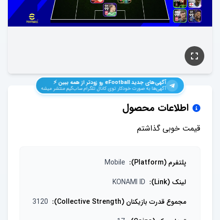
آگهی‌های جدید
eFootball
رو زودتر از همه ببین ⚡️
آگهی‌ها به صورت خودکار توی کانال تلگرام ساب‌گیم منتشر میشه
اطلاعات محصول
قیمت خوبی گذاشتم
پلتفرم (Platform)
:
Mobile
لینک (Link)
:
KONAMI ID
مجموع قدرت بازیکنان (Collective Strength)
:
3120