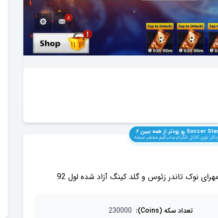
Soccer Sta
رو زودتر از همه ببین ⚡️
کار توی کانال تلگرام ساب‌گیم منتشر میشه
تعداد سکه (Coins)
:
230000