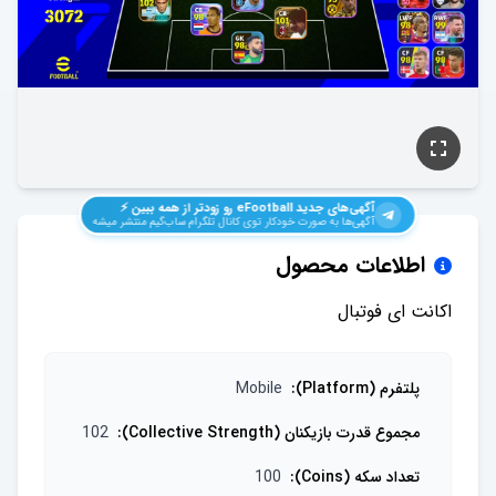
آگهی‌های جدید
eFootball
رو زودتر از همه ببین ⚡️
آگهی‌ها به صورت خودکار توی کانال تلگرام ساب‌گیم منتشر میشه
اطلاعات محصول
اکانت ای فوتبال
پلتفرم (Platform)
:
Mobile
مجموع قدرت بازیکنان (Collective Strength)
:
102
تعداد سکه (Coins)
:
100