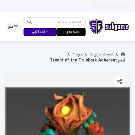
منو
دسته‌بندی ⌵
+ ثبت آگهی
لیست بازی‌ها
دوتا ۲
آیتم Treant of the Truebark Adherent