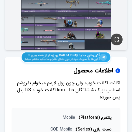
آگهی‌های جدید
Call of Duty
رو زودتر از همه ببین ⚡️
آگهی‌ها به صورت خودکار توی کانال تلگرام ساب‌گیم منتشر میشه
اطلاعات محصول
اسنایپ اپیک 4 شاتگان krm.. hs اکانت خوبیه 3تا بتل
پس خورده
پلتفرم (Platform)
:
Mobile
نسخه بازی (Series)
:
COD Mobile