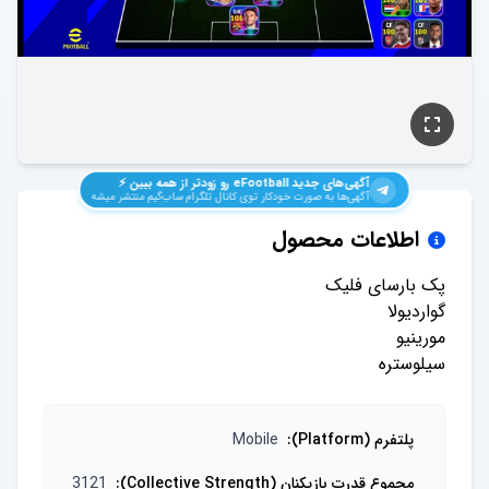
آگهی‌های جدید
eFootball
رو زودتر از همه ببین ⚡️
آگهی‌ها به صورت خودکار توی کانال تلگرام ساب‌گیم منتشر میشه
اطلاعات محصول
سیلوستره
پلتفرم (Platform)
:
Mobile
مجموع قدرت بازیکنان (Collective Strength)
:
3121