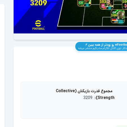
eFootba
رو زودتر از همه ببین ⚡️
کار توی کانال تلگرام ساب‌گیم منتشر میشه
مجموع قدرت بازیکنان (Collective
3209
:
Strength)