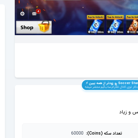
Soccer Sta
رو زودتر از همه ببین ⚡️
کار توی کانال تلگرام ساب‌گیم منتشر میشه
تعداد سکه (Coins)
:
60000