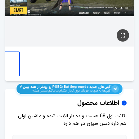
آگهی‌های جدید
PUBG: Battlegrounds
رو زودتر از همه ببین ⚡️
آگهی‌ها به صورت خودکار توی کانال تلگرام ساب‌گیم منتشر میشه
اطلاعات محصول
اکانت لول 68 هست و ده بار الایت شده و ماشین لولی
هم داره دنس سیزن دو هم داره