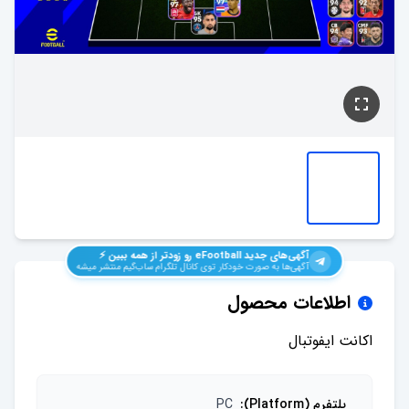
آگهی‌های جدید
eFootball
رو زودتر از همه ببین ⚡️
آگهی‌ها به صورت خودکار توی کانال تلگرام ساب‌گیم منتشر میشه
اطلاعات محصول
اکانت ایفوتبال
پلتفرم (Platform)
:
PC