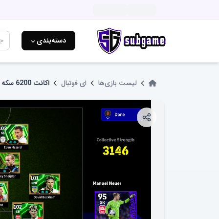
دسته‌بندی ⌵
لیست بازی‌ها
ای فوتبال
اکانت 6200 سکه eFootball PC استیم steam کامپیوتر