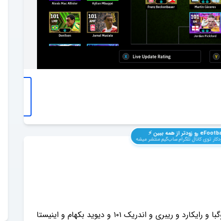
eFootba
رو زودتر از همه ببین ⚡️
کار توی کانال تلگرام ساب‌گیم منتشر میشه
اسکولز ۱۰۳ و کاسرس و بکن‌باور ۱۰۲ و آدامز و دروگبا و رایکارد و ریبری و اندریک ۱۰۱ و دیوید بکهام و اینیستا