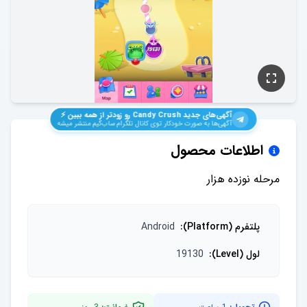
آگهی‌های جدید
Candy Crush
رو زودتر از همه ببین ⚡️
آگهی‌ها به صورت خودکار توی کانال تلگرام ساب‌گیم منتشر میشه
اطلاعات محصول
مرحله نوزده هزار
پلتفرم (Platform)
:
Android
لول (Level)
:
19130