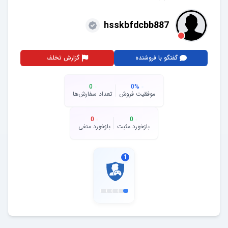
hsskbfdcbb887
گفتگو با فروشنده
گزارش تخلف
0
0
%
موفقیت فروش
تعداد سفارش‌ها
0
0
بازخورد مثبت
بازخورد منفی
1