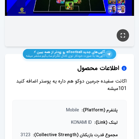
آگهی‌های جدید
eFootball
رو زودتر از همه ببین ⚡️
آگهی‌ها به صورت خودکار توی کانال تلگرام ساب‌گیم منتشر میشه
اطلاعات محصول
اکانت سفیده جرمین دوکو هم داره یه پوستر اضافه کنید
101میشه
پلتفرم (Platform)
:
Mobile
لینک (Link)
:
KONAMI ID
مجموع قدرت بازیکنان (Collective Strength)
:
3123