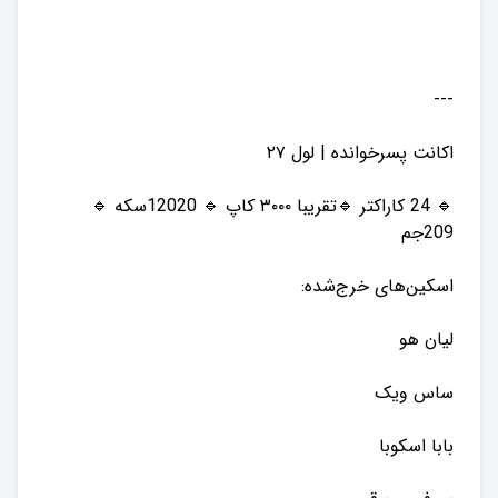
🔹 24 کاراکتر 🔹تقریبا ۳۰۰۰ کاپ 🔹 12020سکه 🔹