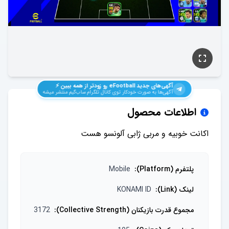
آگهی‌های جدید
eFootball
رو زودتر از همه ببین ⚡️
آگهی‌ها به صورت خودکار توی کانال تلگرام ساب‌گیم منتشر میشه
اطلاعات محصول
اکانت خوبیه و مربی ژابی آلونسو هست
پلتفرم (Platform)
:
Mobile
لینک (Link)
:
KONAMI ID
مجموع قدرت بازیکنان (Collective Strength)
:
3172