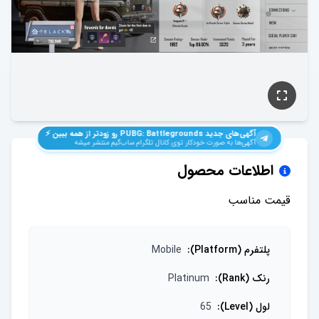
آگهی‌های جدید
PUBG: Battlegrounds
رو زودتر از همه ببین ⚡️
آگهی‌ها به صورت خودکار توی کانال تلگرام ساب‌گیم منتشر میشه
اطلاعات محصول
قیمت مناسب
پلتفرم (Platform)
:
Mobile
رنک (Rank)
:
Platinum
لول (Level)
:
65