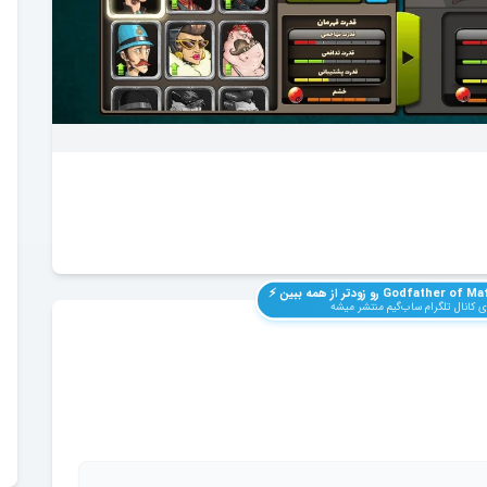
Godfather of Maf
رو زودتر از همه ببین ⚡️
 کانال تلگرام ساب‌گیم منتشر میشه