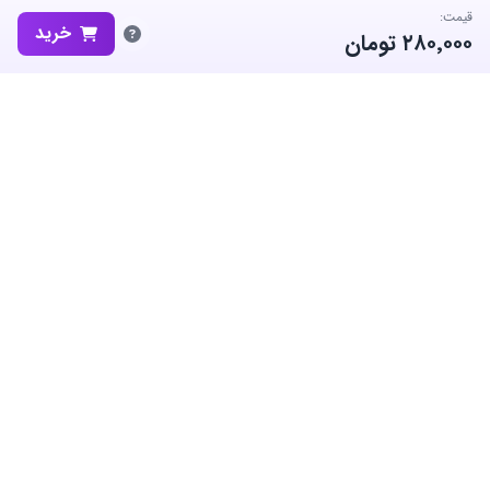
قیمت:
خرید
۲۸۰٬۰۰۰
تومان
ساب‌گیم، پلتفرم تخصصی خرید و فروش اکانت و آیتم بازی‌های محبوب در
ایران است. ما متعهد به نوآوری و به کارگیری بهترین سیستم ها برای حفظ
منفعت جامعه بزرگ گیمرها در ایران هستیم.
معاملات امن
پشتیبانی ۲۴/۷