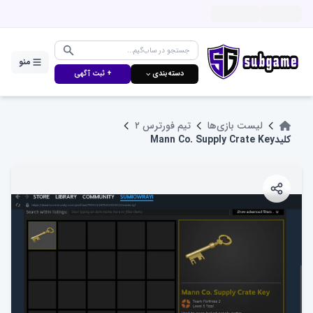
منو
دسته‌بندی ⌵
+ ثبت آگهی
لیست بازی‌ها
تیم فورترس ۲
کلیدMann Co. Supply Crate Key