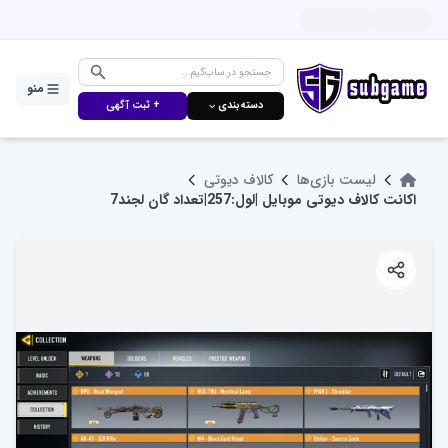
منو
دسته‌بندی ⌵
+ ثبت آگهی
لیست بازی‌ها
کالاف دیوتی
اکانت کالاف دیوتی موبایل |لول:257|تعداد گان لجند7