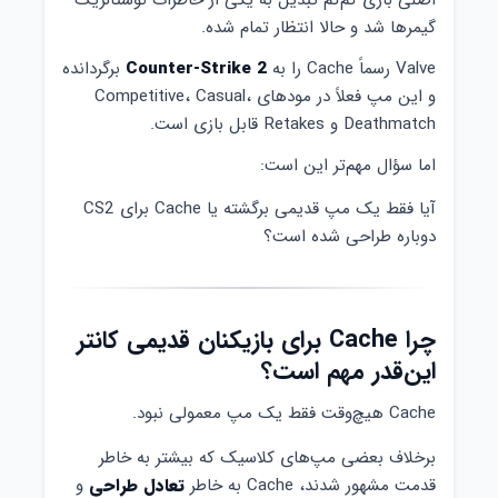
اصلی بازی کم‌کم تبدیل به یکی از خاطرات نوستالژیک
گیمرها شد و حالا انتظار تمام شده.
Valve رسماً Cache را به
Counter-Strike 2
برگردانده
و این مپ فعلاً در مودهای Competitive، Casual،
Deathmatch و Retakes قابل بازی است.
اما سؤال مهم‌تر این است:
آیا فقط یک مپ قدیمی برگشته یا Cache برای CS2
دوباره طراحی شده است؟
چرا Cache برای بازیکنان قدیمی کانتر
این‌قدر مهم است؟
Cache هیچ‌وقت فقط یک مپ معمولی نبود.
برخلاف بعضی مپ‌های کلاسیک که بیشتر به خاطر
قدمت مشهور شدند، Cache به خاطر
تعادل طراحی
و